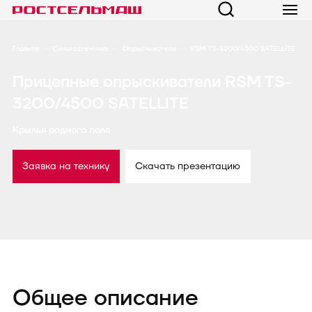
Главная
Сельхозтехника
Опрыскиватели
RSM TS-3200/4500 SATELLITE
Прицепные опрыскиватели RSM TS-
3200/4500 SATELLITE
Крылья родного поля
Заявка на технику
Скачать презентацию
Общее описание