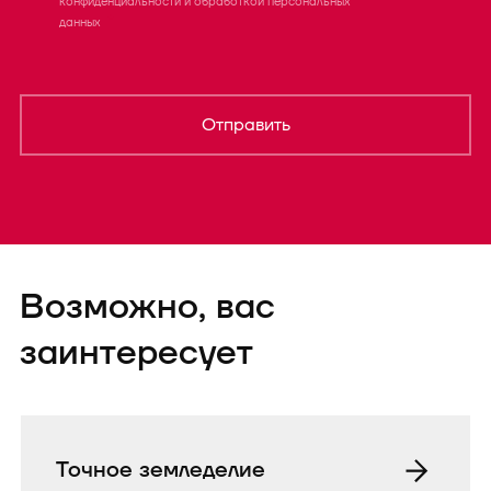
конфиденциальности
и
обработкой персональных
данных
Отправить
Форма успешно
Возможно, вас
отправленаTEST
заинтересует
Точное земледелие