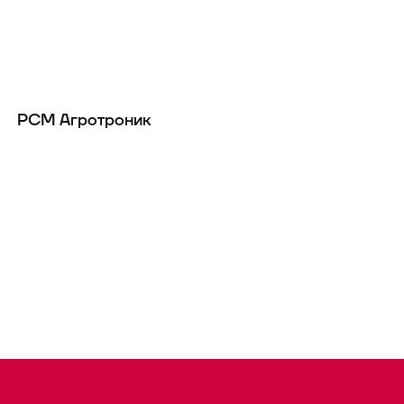
РСМ Агротроник