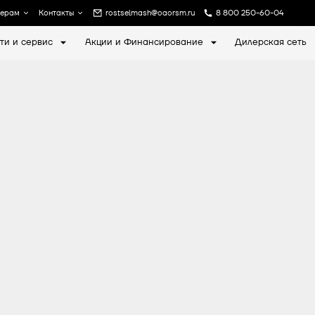
лерам
Контакты
rostselmash@oaorsm.ru
8 800 250-60-04
ти и сервис
Акции и Финансирование
Дилерская сеть
а
Записаться на экскурсию