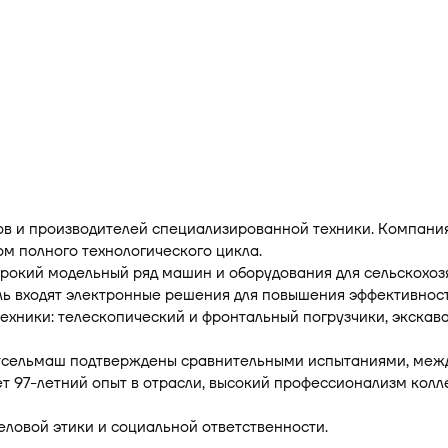
ов и производителей специализированной техники. Компани
м полного технологического цикла.
окий модельный ряд машин и оборудования для сельскохозя
ль входят электронные решения для повышения эффективнос
хники: телескопический и фронтальный погрузчики, экскава
тсельмаш подтверждены сравнительными испытаниями, меж
т 97-летний опыт в отрасли, высокий профессионализм кол
ловой этики и социальной ответственности.