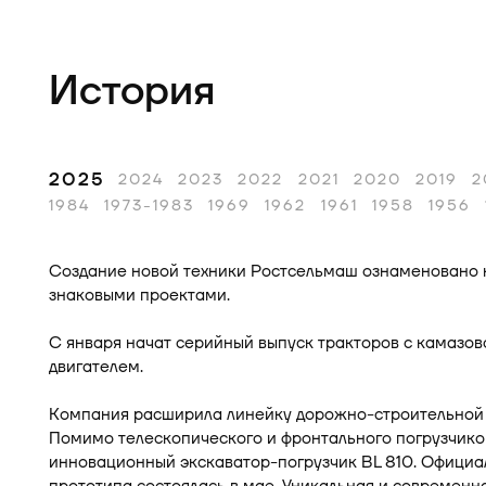
История
2025
2024
2023
2022
2021
2020
2019
2
1984
1973-1983
1969
1962
1961
1958
1956
Создание новой техники Ростсельмаш ознаменовано
знаковыми проектами.
С января начат серийный выпуск тракторов с камазо
двигателем.
Компания расширила линейку дорожно-строительной 
Помимо телескопического и фронтального погрузчико
инновационный экскаватор-погрузчик BL 810. Офици