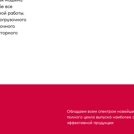
ная машина
бе все
ной работы.
огрузочного
зочного
аторного
Обладаем всем спектром новейши
полного цикла выпуска наиболее 
эффективной продукции