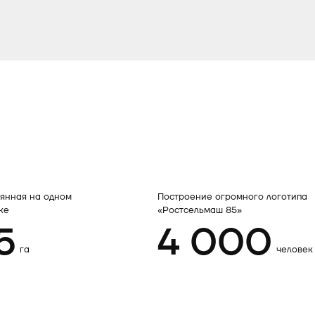
янная на одном
Построение огромного логотипа
ке
«Ростсельмаш 85»
5
4 000
га
человек