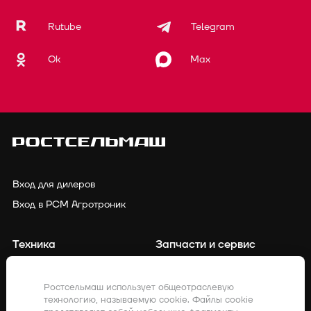
Rutube
Telegram
Ok
Max
Вход для дилеров
Вход в РСМ Агротроник
Техника
Запчасти и сервис
Финансирование
Контакты
Ростсельмаш использует общеотраслевую
технологию, называемую cookie. Файлы cookie
Точное земледелие
Клиенты о нас