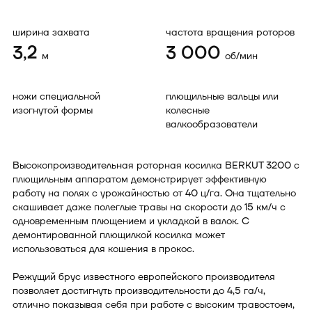
ширина захвата
частота вращения роторов
3,2
3 000
м
об/мин
ножи специальной
плющильные вальцы или
изогнутой формы
колесные
валкообразователи
Высокопроизводительная роторная косилка BERKUT 3200 с
плющильным аппаратом демонстрирует эффективную
работу на полях с урожайностью от 40 ц/га. Она тщательно
скашивает даже полеглые травы на скорости до 15 км/ч с
одновременным плющением и укладкой в валок. С
демонтированной плющилкой косилка может
использоваться для кошения в прокос.
Режущий брус известного европейского производителя
позволяет достигнуть производительности до 4,5 га/ч,
отлично показывая себя при работе с высоким травостоем,