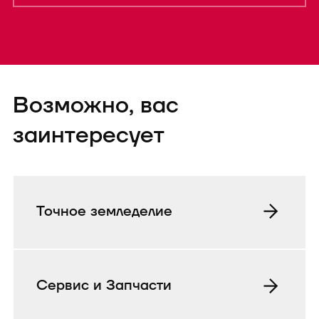
Форма успешно
Возможно, вас
отправленаTEST
заинтересует
Точное земледелие
Сервис и Запчасти